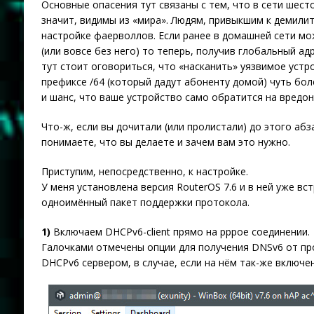
Основные опасения тут связаны с тем, что в сети шест
значит, видимы из «мира». Людям, привыкшим к демилит
настройке фаерволлов. Если ранее в домашней сети м
(или вовсе без него) то теперь, получив глобальный а
тут стоит оговориться, что «насканить» уязвимое устр
префиксе /64 (который дадут абоненту домой) чуть бол
и шанс, что ваше устройство само обратится на вредон
Что-ж, если вы дочитали (или пролистали) до этого абз
понимаете, что вы делаете и зачем вам это нужно.
Приступим, непосредственно, к настройке.
У меня установлена версия RouterOS 7.6 и в ней уже вс
одноимённый пакет поддержки протокола.
1)
Включаем DHCPv6-client прямо на pppoe соединении.
Галочками отмечены опции для получения DNSv6 от про
DHCPv6 сервером, в случае, если на нём так-же включен