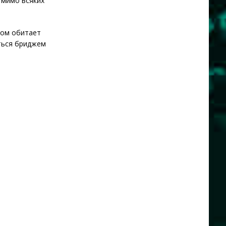
т мимо всяких
ром обитает
иться бриджем