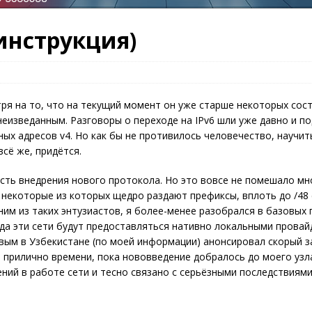
 (инструкция)
тря на то, что на текущий момент он уже старше некоторых сос
неизведанным. Разговоры о переходе на IPv6 шли уже давно и п
ых адресов v4. Но как бы не противилось человечество, научит
сё же, придётся.
сть внедрения нового протокола. Но это вовсе не помешало мн
 некоторые из которых щедро раздают префиксы, вплоть до /48
им из таких энтузиастов, я более-менее разобрался в базовых 
гда эти сети будут предоставляться нативно локальными провай
рвым в Узбекистане (по моей информации) анонсировал скорый з
 прилично времени, пока нововведение добралось до моего узла
ений в работе сети и тесно связано с серьёзными последствиями