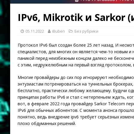
IPv6, Mikrotik и Sarkor
05.11.2022
iBuben
Без рубрики
Протокол IPv6 был создан более 25 лет назад. И несмо
специалистов, для многих он является чем-то новым и 
паникой перед неизбежным концом далеко не бесконечн
с этим, недружелюбным на первый взгляд протоколом, в
Многие провайдеры до сих пор игнорируют необходимо
энтузиастам потренироваться на туннельных брокерах,
бесплатно, практически любому желающему. Будучи одн
принципах работы IPv6 и стал с нетерпеньем ждать, ко
вот, в феврале 2022 года провайдер Sarkor Telecom пе
IPv6 для обычных абонентов. С момента анонса прошло
понятно, ведь внедрение ipv6 требует серьёзных измен
плохо обдуманных решений.