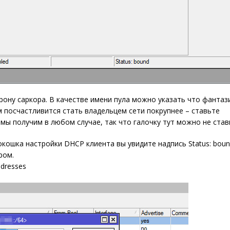
ону саркора. В качестве имени пула можно указать что фантази
ам посчастливится стать владельцем сети покрупнее – ставьте
ы получим в любом случае, так что галочку тут можно не став
окошка настройки DHCP клиента вы увидите надпись Status: boun
ром.
dresses