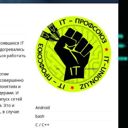
тоявшихся IT
одогревались
ься работать
огим
 совершенно
понятиях и
дерами. И
апуск сетей
. Это и
Android
, в случае
bash
C / C++