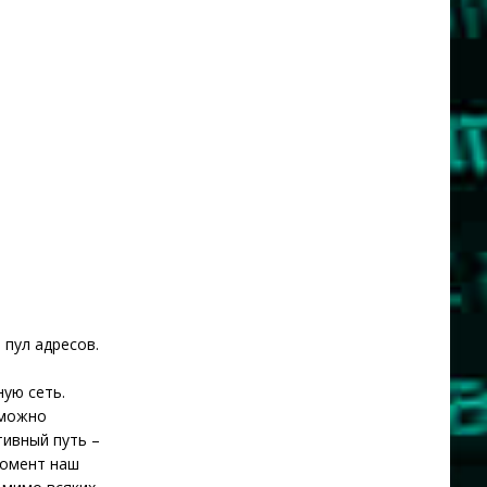
 пул адресов.
ую сеть.
 можно
тивный путь –
момент наш