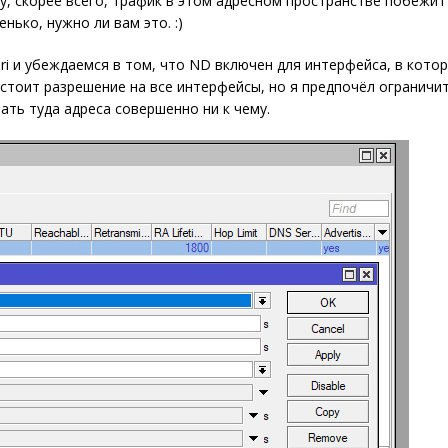
ому, скорее всего, трафик в этом адресном пространстве побежи
ько, нужно ли вам это. :)
eri и убеждаемся в том, что ND включен для интерфейса, в кото
 стоит разрешение на все интерфейсы, но я предпочёл огранич
ать туда адреса совершенно ни к чему.