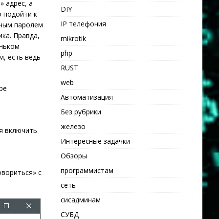
 адрес, а
DIY
о подойти к
IP телефония
тным паролем
ка. Правда,
mikrotik
еньком
php
м, есть ведь
RUST
web
ре
Автоматизация
Без рубрики
железо
ся включить
Интересные задачки
Обзоры
программистам
овориться» с
сеть
сисадминам
СУБД