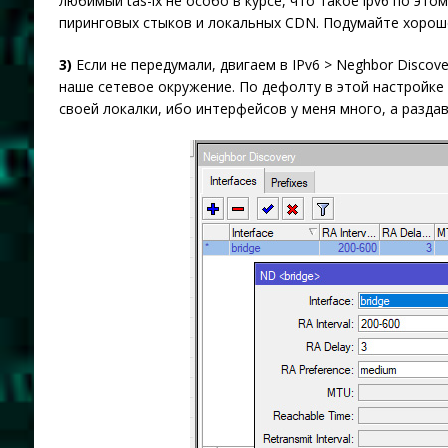
любимый tas-ix не особо в курсе, что такое ipv6 по эт
пиринговых стыков и локальных CDN. Подумайте хорошен
3)
Если не передумали, двигаем в IPv6 > Neghbor Discov
наше сетевое окружение. По дефолту в этой настройке
своей локалки, ибо интерфейсов у меня много, а раздав