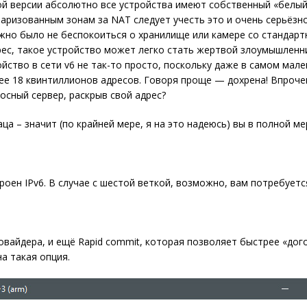
ой версии абсолютно все устройства имеют собственный «белый»
аризованным зонам за NAT следует учесть это и очень серьёзн
ожно было не беспокоиться о хранилище или камере со стандар
дрес, такое устройство может легко стать жертвой злоумышленни
ойство в сети v6 не так-то просто, поскольку даже в самом мал
ее 18 квинтиллионов адресов. Говоря проще — дохрена! Впроче
осный сервер, раскрыв свой адрес?
аца – значит (по крайней мере, я на это надеюсь) вы в полной ме
троен IPv6. В случае с шестой веткой, возможно, вам потребует
вайдера, и ещё Rapid commit, которая позволяет быстрее «дог
а такая опция.