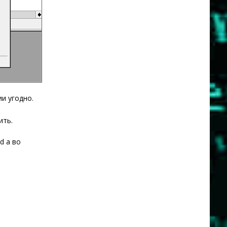
и угодно.
ить.
d а во