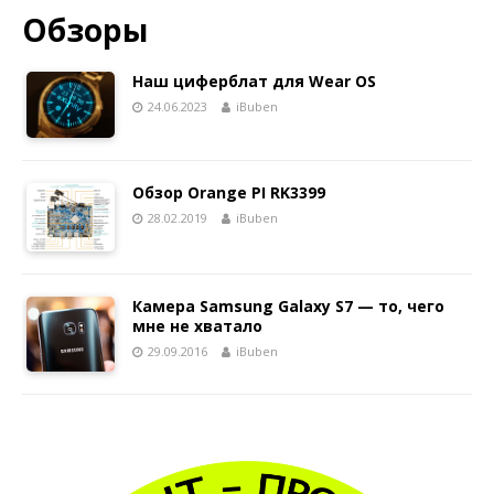
Обзоры
Наш циферблат для Wear OS
24.06.2023
iBuben
Обзор Orange PI RK3399
28.02.2019
iBuben
Камера Samsung Galaxy S7 — то, чего
мне не хватало
29.09.2016
iBuben