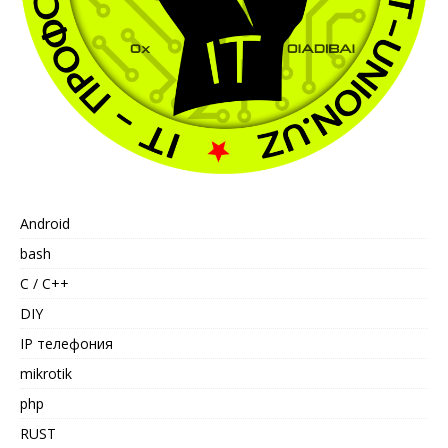
Android
bash
C / C++
DIY
IP телефония
mikrotik
php
RUST