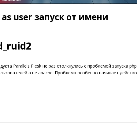
n as user запуск от имени
d_ruid2
кта Parallels Plesk не раз столкнулись с проблемой запуска ph
ользователей а не apache. Проблема особенно начинает действ