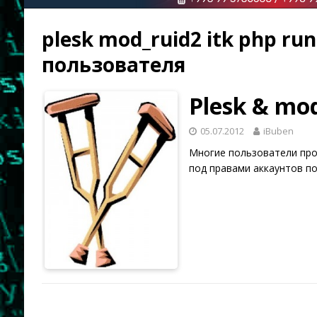
plesk mod_ruid2 itk php ru
пользователя
Plesk & mo
05.07.2012
iBuben
Многие пользователи проду
под правами аккаунтов п