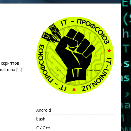
p скриптов
овать на
[…]
Android
bash
C / C++