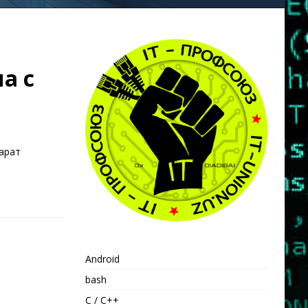
а с
парат
Android
bash
C / C++