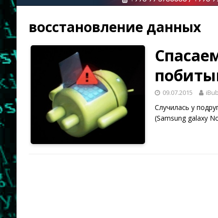
восстановление данных
Спасаем
побиты
09.07.2015
iBu
Случилась у подру
(Samsung galaxy N