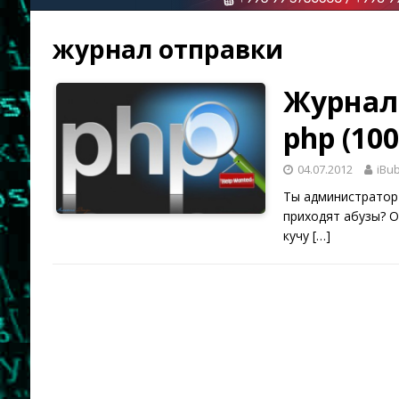
журнал отправки
Журнал
php (10
04.07.2012
iBu
Ты администратор
приходят абузы? О
кучу
[…]