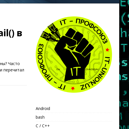
l() в
ны? Часто
 и перечитал
Android
bash
C / C++