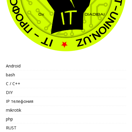
Android
bash
C / C++
DIY
IP телефония
mikrotik
php
RUST