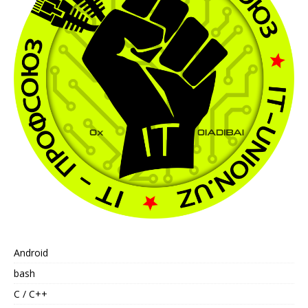
Android
bash
C / C++