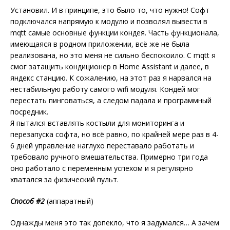
Установил. И в принципе, это было то, что нужно! Софт
подключался напрямую к модулю и позволял вывести в
mqtt самые основные функции кондея. Часть функционала,
имеющаяся в родном приложении, всё же не была
реализована, но это меня не сильно беспокоило. С mqtt я
смог затащить кондиционер в Home Assistant и далее, в
яндекс станцию. К сожалению, на этот раз я нарвался на
нестабильную работу самого wifi модуля. Кондей мог
перестать пинговаться, а следом падала и программный
посредник.
Я пытался вставлять костыли для мониторинга и
перезапуска софта, но всё равно, по крайней мере раз в 4-
6 дней управление наглухо переставало работать и
требовало ручного вмешательства. Примерно три года
оно работало с переменным успехом и я регулярно
хватался за физический пульт.
Способ #2
(аппаратный)
Однажды меня это так допекло, что я задумался… А зачем