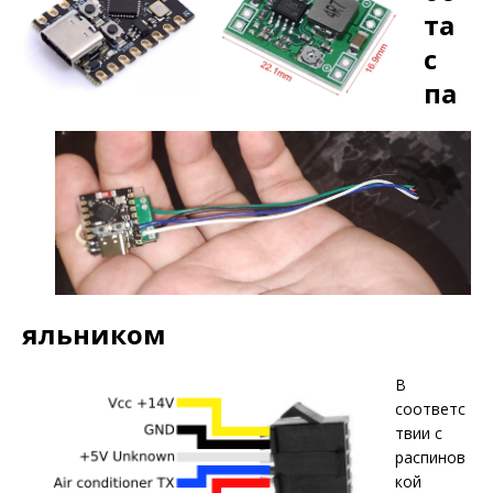
та
с
па
яльником
В
соответс
твии с
распинов
кой