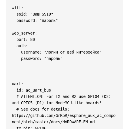
wifi:

  ssid: "Ваш SSID"

  password: "пароль"

web_server:

  port: 80

  auth:

    username: "логин от веб интерфейса"

    password: "пароль"

uart:

  id: ac_uart_bus

  # ATTENTION! For TX and RX use GPIO4 (D2) 
and GPIO5 (D1) for NodeMCU-like boards!

  # See docs for details: 
https://github.com/GrKoR/esphome_aux_ac_compo
nent/blob/master/docs/HARDWARE-EN.md

  tx_pin: GPIO6
