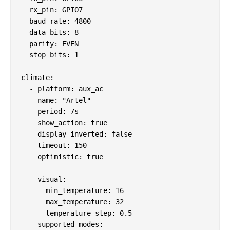
  rx_pin: GPIO7

  baud_rate: 4800

  data_bits: 8

  parity: EVEN

  stop_bits: 1

climate:

  - platform: aux_ac

    name: "Artel"

    period: 7s

    show_action: true

    display_inverted: false

    timeout: 150

    optimistic: true

    visual:

      min_temperature: 16

      max_temperature: 32

      temperature_step: 0.5

    supported_modes:
