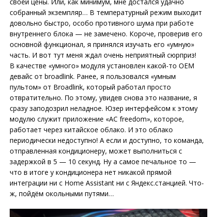
своей цены. Или, как минимум, мне достался удачно
собранный экземпляр… В температурный режим выходит
довольно быстро, особо противного шума при работе
внутреннего блока — не замечено. Короче, проверив его
основной функционал, я принялся изучать его «умную»
часть. И вот тут меня ждал очень неприятный сюрприз!
В качестве «умного» модуля установлен какой-то OEM
девайс от broadlink. Ранее, я пользовался «умным
пультом» от Broadlink, который работал просто
отвратительно. По этому, увидев снова это название, я
сразу заподозрил неладное. Юзер интерфейсом к этому
модулю служит приложение «AC freedom», которое,
работает через китайское облако. И это облако
периодически недоступно! А если и доступно, то команда,
отправленная кондиционеру, может выполниться с
задержкой в 5 — 10 секунд. Ну а самое печальное то —
что в итоге у кондиционера нет никакой прямой
интеграции ни с Home Assistant ни с Яндекс.станцией. Что-
ж, пойдём окольными путями…