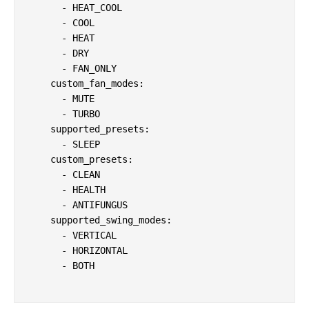
      - HEAT_COOL

      - COOL

      - HEAT

      - DRY

      - FAN_ONLY

    custom_fan_modes:

      - MUTE

      - TURBO

    supported_presets:

      - SLEEP

    custom_presets:

      - CLEAN

      - HEALTH

      - ANTIFUNGUS

    supported_swing_modes:

      - VERTICAL

      - HORIZONTAL

      - BOTH
