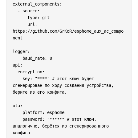
external_components:

  - source:

      type: git

      url: 
https://github.com/GrKoR/esphome_aux_ac_compo
nent

logger:

    baud_rate: 0

api:

  encryption:

    key: "****" # этот ключ будет 
сгенерирован по ходу создания устройства, 
берите из его конфига.

ota:

  - platform: esphome

    password: "*****" # этот ключ, 
аналогично, берётся из сгенерированного 
конфига
