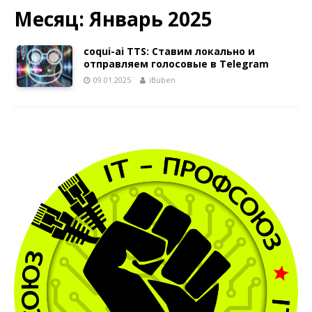
Месяц:
Январь 2025
coqui-ai TTS: Ставим локально и
отправляем голосовые в Telegram
09.01.2025
iBuben