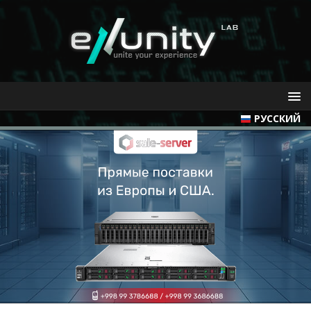
РУССКИЙ