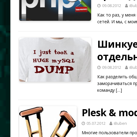
09.08.2012
iBu
Как то раз, у мен
сетей. И мы, с мо
Шинкуе
отдель
09.08.2012
iBu
Как разделить об
заморачиваться пр
команду
[…]
Plesk & mo
05.07.2012
iBuben
Многие пользователи проду