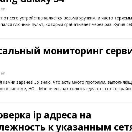
ben
т от сего устройства является весьма хрупким, и часто теряем
опался глючный пульт, который срабатывает через раз. Купив с
сальный мониторинг серви
ben
я камни заранее… Я знаю, что есть много программ, выполняющ
в в системе, НО… Мне очень захотелось сделать что-то крайн
оверка ip адреса на
лежность к указанным сет