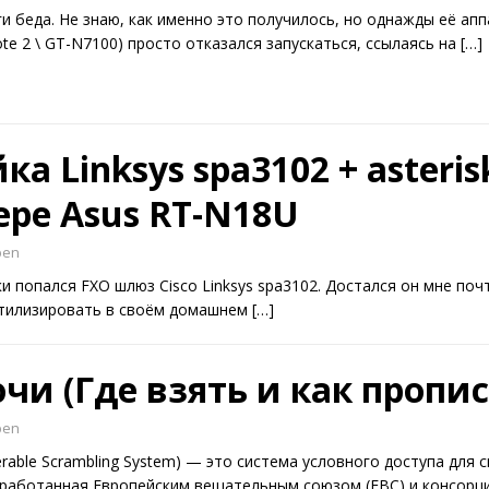
ги беда. Не знаю, как именно это получилось, но однажды её ап
ote 2 \ GT-N7100) просто отказался запускаться, ссылаясь на
[…]
а Linksys spa3102 + asteris
ере Asus RT-N18U
ben
и попался FXO шлюз Cisco Linksys spa3102. Достался он мне почт
 утилизировать в своём домашнем
[…]
ючи (Где взять и как пропис
ben
perable Scrambling System) — это система условного доступа для 
азработанная Европейским вещательным союзом (ЕВС) и консор