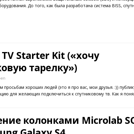
орудования. До того, как была разработана система BISS, спу
e TV Starter Kit («хочу
овую тарелку»)
ben
 просьбам хороших людей (это я про вас, мои друзья. :)) публи
цию для желающих подключиться к спутниковому тв. Как я пон
ение колонками Microlab 
ung Galaxy S4