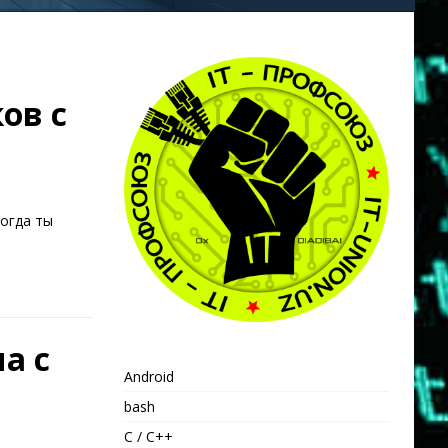
ов с
когда ты
а с
Android
bash
C / C++