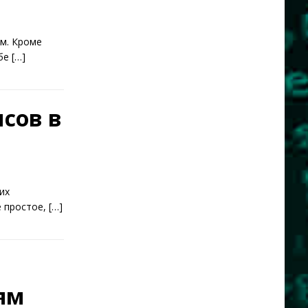
ым. Кроме
ебе
[…]
сов в
их
е простое,
[…]
ям