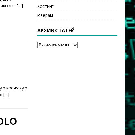
тниковые
[…]
Хостинг
юзерам
АРХИВ СТАТЕЙ
кую кое-какую
ял
[…]
SOLO