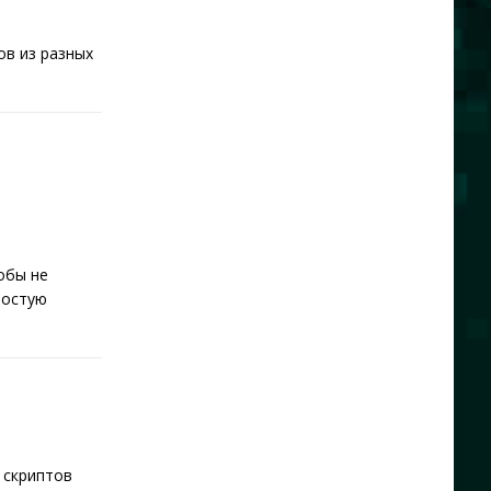
ов из разных
а
обы не
ростую
p скриптов