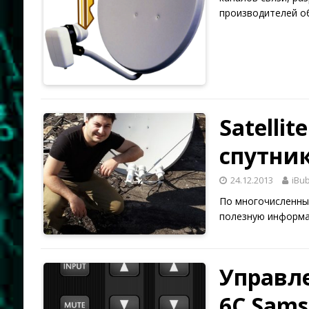
производителей об
Satellit
спутник
24.12.2013
iBu
По многочисленным
полезную информа
Управл
6C Sams