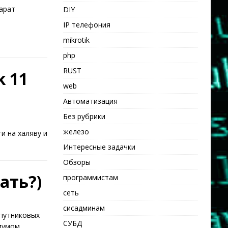
парат
DIY
IP телефония
mikrotik
php
RUST
k 11
web
Автоматизация
Без рубрики
железо
и на халяву и
Интересные задачки
Обзоры
ать?)
программистам
сеть
сисадминам
спутниковых
СУБД
циумом