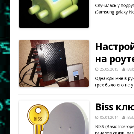
Случилась у подру
(Samsung galaxy N
Настройк
на роут
25.05.2015
iBu
Однажды мне в рук
грех было его не
Biss кл
05.01.2014
iBu
BISS (Basic Intero
каналов связи, р