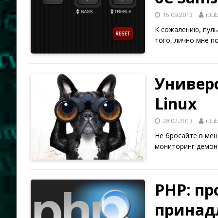
15.09.2013
iBu
К сожалению, пуль
того, лично мне п
Универ
Linux
28.02.2013
iBu
Не бросайте в мен
мониторинг демоно
PHP: пр
принад