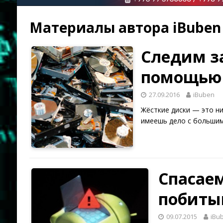
Материалы автора
iBuben
Следим за
помощью s
27.09.2016
iBuben
Жёсткие диски — это ни
имеешь дело с больши
Спасаем
побиты
09.07.2015
iBu