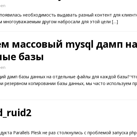
ben
я появилась необходимость выдавать разный контент для клиент
им многоуважаемым другом набросали для этой цели
[…]
м массовый mysql дамп н
ные базы
ben
щий дамп базы данных на отдельные файлы для каждой базы? Чт
и резервном копировании базы данных, мы часто используем п
d_ruid2
кта Parallels Plesk не раз столкнулись с проблемой запуска ph