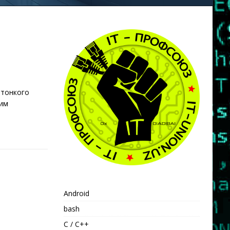
 тонкого
гим
Android
bash
C / C++