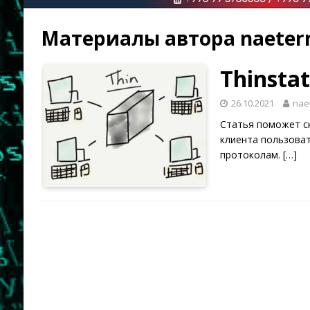
Материалы автора
naeter
Thinstat
26.10.2021
nae
Статья поможет ск
клиента пользоват
протоколам.
[…]