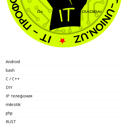
Android
bash
C / C++
DIY
IP телефония
mikrotik
php
RUST