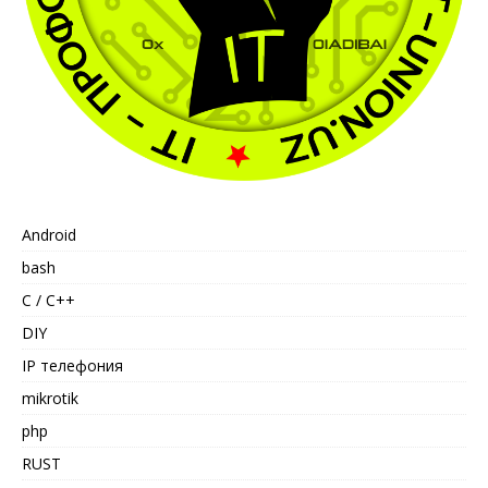
Android
bash
C / C++
DIY
IP телефония
mikrotik
php
RUST