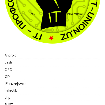
Android
bash
C / C++
DIY
IP телефония
mikrotik
php
RUST