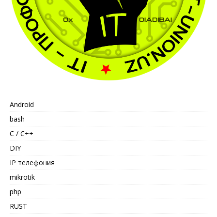
Android
bash
C / C++
DIY
IP телефония
mikrotik
php
RUST