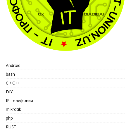
Android
bash
C / C++
DIY
IP телефония
mikrotik
php
RUST