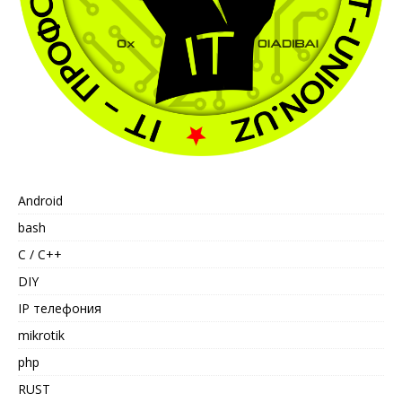
Android
bash
C / C++
DIY
IP телефония
mikrotik
php
RUST