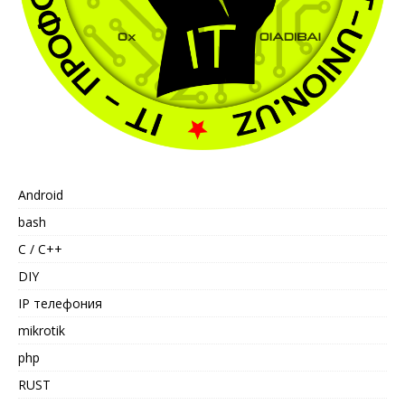
Android
bash
C / C++
DIY
IP телефония
mikrotik
php
RUST