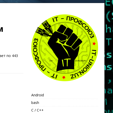
м
ает по 443
Android
bash
C / C++