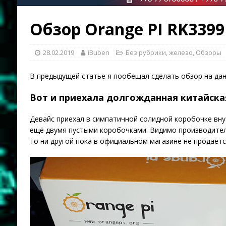
Обзор Orange PI RK3399
28.02.2019
iBuben
Без рубрики
,
железо
,
Обзоры
В предыдущей статье я пообещал сделать обзор на данн
Вот и приехала долгожданная китайска
Девайс приехал в симпатичной солидной коробочке вну
ещё двумя пустыми коробочками. Видимо производитель
то ни другой пока в официальном магазине не продаётся