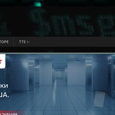
ТОРЕ
TTS ✨