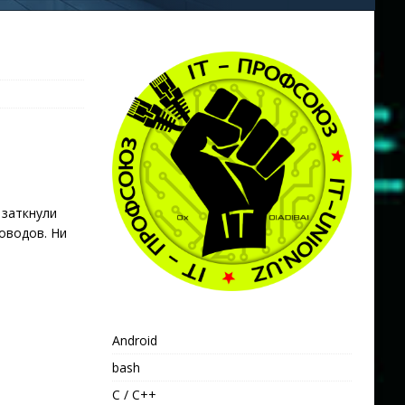
 заткнули
оводов. Ни
Android
bash
C / C++