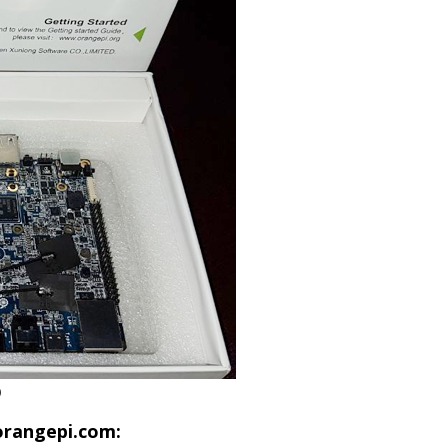
)
rangepi.com: