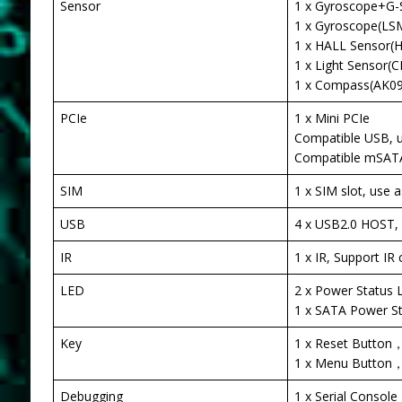
Sensor
1 x Gyroscope+G
1 x Gyroscope(L
1 x HALL Sensor
1 x Light Sensor(
1 x Compass(AK0
PCIe
1 x Mini PCIe
Compatible USB, u
Compatible mSATA,
SIM
1 x SIM slot, use 
USB
4 x USB2.0 HOST, 
IR
1 x IR, Support IR 
LED
2 x Power Status 
1 x SATA Power S
Key
1 x Reset Button
1 x Menu Button，
Debugging
1 x Serial Console