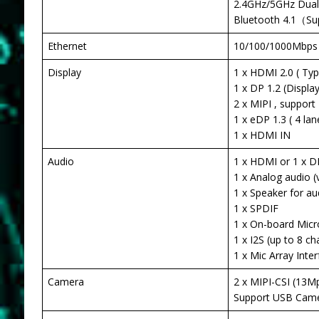
2.4GHz/5GHz Dual-
Bluetooth 4.1（S
Ethernet
10/100/1000Mbps 
Display
1 x HDMI 2.0 ( Ty
1 x DP 1.2 (Displ
2 x MIPI , suppor
1 x eDP 1.3 ( 4 la
1 x HDMI IN
Audio
1 x HDMI or 1 x DP
1 x Analog audio 
1 x Speaker for au
1 x SPDIF
1 x On-board Mic
1 x I2S (up to 8 c
1 x Mic Array Inte
Camera
2 x MIPI-CSI (13
Support USB Cam