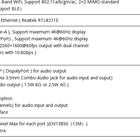
Band WiFi, Support 802.11a/b/g/n/ac, 2×2 MIMO standard
upport BLE）
Ethernet ( Realtek RTL8211E
pe-A ), Support maximum 4K@60Hz display
ayPort) , Support maximum 4K@60Hz display
t 2560×1600@60fps output with dual channel
nes with 10.8Gbps )
 ( DispalyPort ) for audio output
(via 3.5mm Combo Audio Jack for audio input and ouput)
dio output ( 1.5W 8Ω or 2.5W 4Ω )
rophon
hannels) for audio input and output
rface
Mpixel Max for each port )(OV13850（13M）)
era