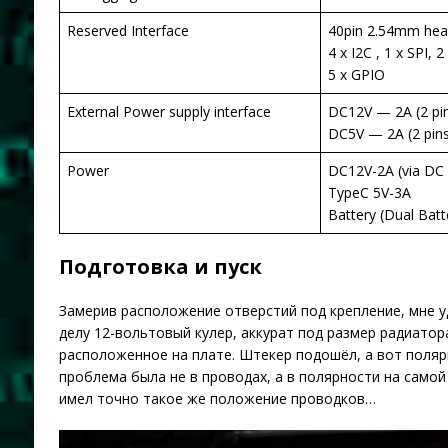
Reserved Interface
40pin 2.54mm hea
4 x I2C , 1 x SPI, 
5 x GPIO
External Power supply interface
DC12V — 2A (2 pi
DC5V — 2A (2 pins
Power
DC12V-2A (via DC
TypeC 5V-3A
Battery (Dual Batt
Подготовка и пуск
Замерив расположение отверстий под крепление, мне уд
делу 12-вольтовый кулер, аккурат под размер радиатор
расположенное на плате. Штекер подошёл, а вот поляр
проблема была не в проводах, а в полярности на самой
имел точно такое же положение проводков…