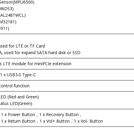
-Sensor(MPU6500)
SM6DS3)
(HAL248TWCL)
CM32181)
9911)
sed for LTE or TF Card
 used for expand SATA hard disk or SSD
as LTE module for miniPCIe extension
1 x USB3.0 Type-C
control function
LED (Red and Green)
tatus LED(Green)
，1 x Power Button，1 x Recovery Button，
1 x Return Button，1 x Vol+ Button，1 x Vol- Button