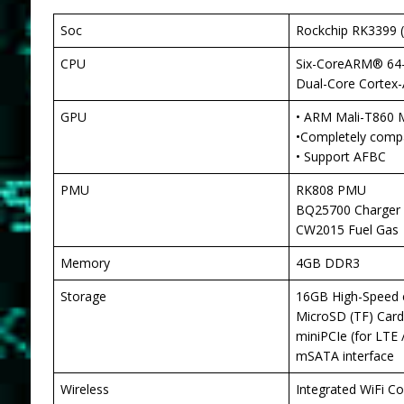
Soc
Rockchip RK3399
CPU
Six-CoreARM® 64-
Dual-Core Cortex
GPU
• ARM Mali-T860
•Completely compa
• Support AFBC
PMU
RK808 PMU
BQ25700 Charger 
CW2015 Fuel Gas
Memory
4GB DDR3
Storage
16GB High-Spee
MicroSD (TF) Card
miniPCIe (for LTE
mSATA interface
Wireless
Integrated WiFi C