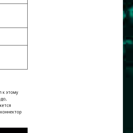
л к этому
здо,
жется
 коннектор