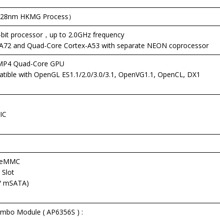
 (28nm HKMG Process）
bit processor，up to 2.0GHz frequency
-A72 and Quad-Core Cortex-A53 with separate NEON coprocessor
 MP4 Quad-Core GPU
tible with OpenGL ES1.1/2.0/3.0/3.1, OpenVG1.1, OpenCL, DX1
IC
d eMMC
 Slot
 / mSATA)
ombo Module ( AP6356S ) :