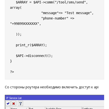
   $ARRAY = $API->comm("/tool/sms/send", 
array(

		"message"=> "Test message",

		"phone-number" => 
"+99899XXXXXXX",

   ));

   print_r($ARRAY);

   $API->disconnect();

}

Со стороны роутера необходимо включить доступ к api