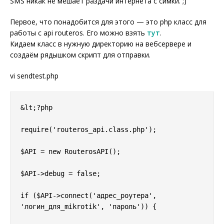
SMS никак не мешает раздачи интернета с симки. ;)
Первое, что понадобится для этого — это php класс для
работы с api routeros. Его можно взять
тут
.
Кидаем класс в нужную директорию на вебсервере и
создаём рядышком скрипт для отправки.
vi sendtest.php
&lt;?php

require('routeros_api.class.php');

$API = new RouterosAPI();

$API->debug = false;

if ($API->connect('адрес_роутера', 
'логин_для_mikrotik', 'пароль')) {
